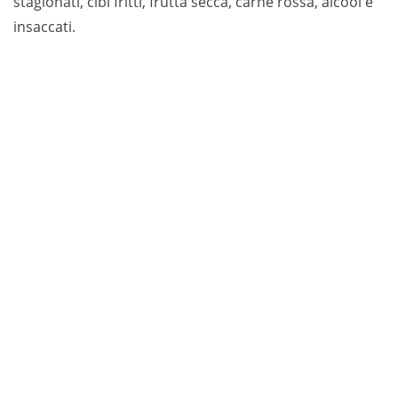
stagionati, cibi fritti, frutta secca, carne rossa, alcool e
insaccati.