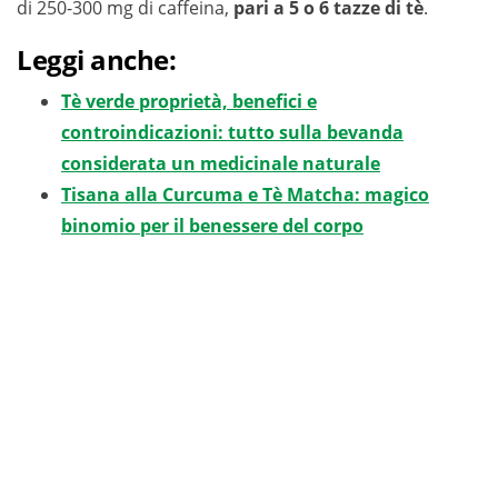
di 250-300 mg di caffeina,
pari a 5 o 6 tazze di tè
.
Leggi anche:
Tè verde proprietà, benefici e
controindicazioni: tutto sulla bevanda
considerata un medicinale naturale
Tisana alla Curcuma e Tè Matcha: magico
binomio per il benessere del corpo