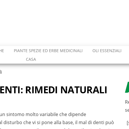
HE
PIANTE SPEZIE ED ERBE MEDICINALI
OLI ESSENZIALI
CASA
i
ENTI: RIMEDI NATURALI
R
s
 è un sintomo molto variabile che dipende
 disturbo che vi si pone alla base, il mal di denti può
[