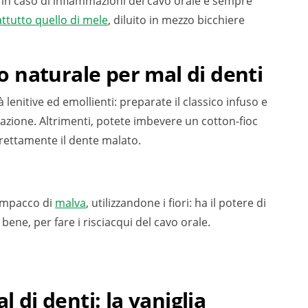
ò in caso di infiammazioni del cavo orale è sempre
ttutto quello di mele
, diluito in mezzo bicchiere
 naturale per mal di denti
lenitive ed emollienti: preparate il classico infuso e
azione. Altrimenti, potete imbevere un cotton-fioc
irettamente il dente malato.
 impacco di
malva
, utilizzandone i fiori: ha il potere di
ene, per fare i risciacqui del cavo orale.
l di denti: la vaniglia