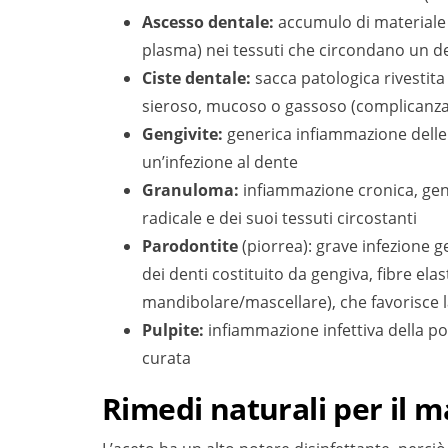
Ascesso dentale:
accumulo di materiale pu
plasma) nei tessuti che circondano un d
Ciste dentale:
sacca patologica rivestita 
sieroso, mucoso o gassoso (complicanza 
Gengivite:
generica infiammazione dell
un’infezione al dente
Granuloma:
infiammazione cronica, gen
radicale e dei suoi tessuti circostanti
Parodontite
(piorrea): grave infezione 
dei denti costituito da gengiva, fibre el
mandibolare/mascellare), che favorisce l
Pulpite:
infiammazione infettiva della po
curata
Rimedi naturali per il ma