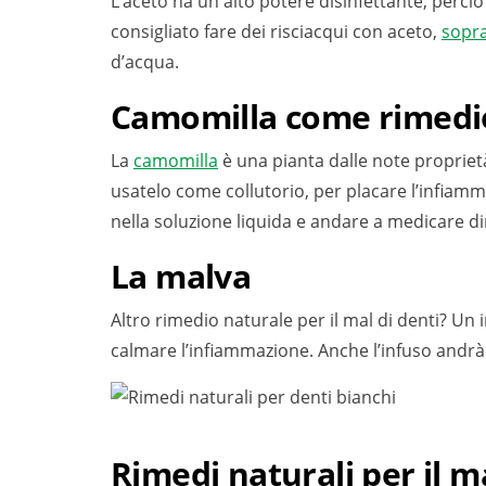
L’aceto ha un alto potere disinfettante, perci
consigliato fare dei risciacqui con aceto,
sopra
d’acqua.
Camomilla come rimedio
La
camomilla
è una pianta dalle note proprietà 
usatelo come collutorio, per placare l’infiamm
nella soluzione liquida e andare a medicare d
La malva
Altro rimedio naturale per il mal di denti? Un
calmare l’infiammazione. Anche l’infuso andrà b
Rimedi naturali per il ma