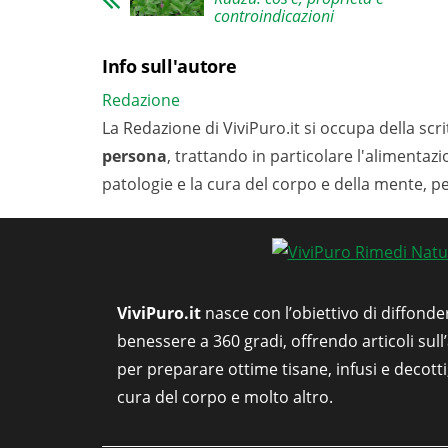
controindicazioni
Info sull'autore
Redazione
La Redazione di ViviPuro.it si occupa della scrit
persona
, trattando in particolare l'alimentaz
patologie e la cura del corpo e della mente, p
ViviPuro.it
nasce con l’obiettivo di diffonde
benessere a 360 gradi, offrendo articoli sull
per preparare ottime tisane, infusi e decott
cura del corpo e molto altro.