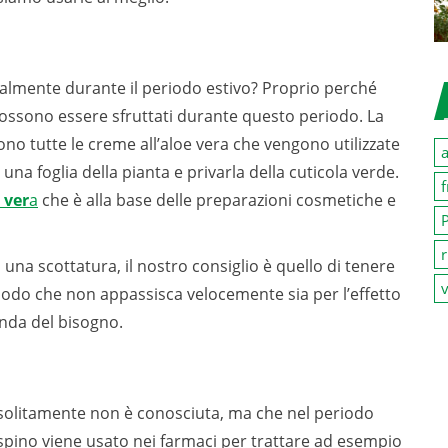
cialmente durante il periodo estivo? Proprio perché
 possono essere sfruttati durante questo periodo. La
o tutte le creme all’aloe vera che vengono utilizzate
a
una foglia della pianta e privarla della cuticola verde.
f
 ver
a
che è alla base delle preparazioni cosmetiche e
P
r
na scottatura, il nostro consiglio è quello di tenere
v
n modo che non appassisca velocemente sia per l’effetto
conda del bisogno.
 solitamente non è conosciuta, ma che nel periodo
ospino viene usato nei farmaci per trattare ad esempio