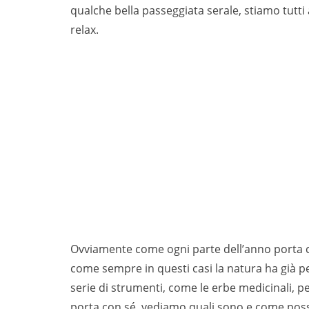
qualche bella passeggiata serale, stiamo tutti
relax.
Ovviamente come ogni parte dell’anno porta c
come sempre in questi casi la natura ha già pe
serie di strumenti, come le erbe medicinali, p
porta con sé, vediamo quali sono e come poss