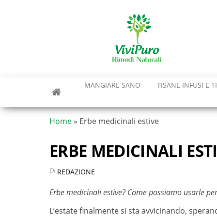
Vai
al
contenuto
MANGIARE SANO
TISANE INFUSI E T
Home
»
Erbe medicinali estive
ERBE MEDICINALI EST
Di
REDAZIONE
Erbe medicinali estive? Come possiamo usarle pe
L’estate finalmente si sta avvicinando, spera