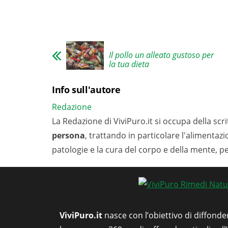
Il pollo un alleato gustoso per
la tua dieta
Info sull'autore
Redazione
La Redazione di ViviPuro.it si occupa della scrit
persona
, trattando in particolare l'alimentaz
patologie e la cura del corpo e della mente, p
ViviPuro.it
nasce con l’obiettivo di diffonde