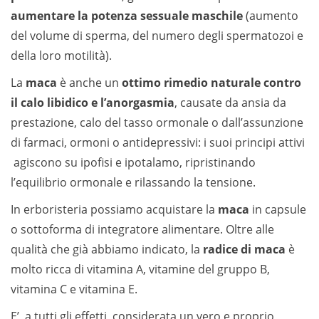
aumentare la potenza sessuale maschile
(aumento
del volume di sperma, del numero degli spermatozoi e
della loro motilità).
La
maca
è anche un
ottimo rimedio naturale contro
il calo libidico e l’anorgasmia
, causate da ansia da
prestazione, calo del tasso ormonale o dall’assunzione
di farmaci, ormoni o antidepressivi: i suoi principi attivi
agiscono su ipofisi e ipotalamo, ripristinando
l’equilibrio ormonale e rilassando la tensione.
In erboristeria possiamo acquistare la
maca
in capsule
o sottoforma di integratore alimentare. Oltre alle
qualità che già abbiamo indicato, la
radice di maca
è
molto ricca di vitamina A, vitamine del gruppo B,
vitamina C e vitamina E.
E’, a tutti gli effetti, considerata un vero e proprio