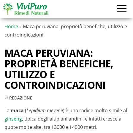
Vai
al
contenuto
Home
»
Maca peruviana: proprietà benefiche, utilizzo e
controindicazioni
MACA PERUVIANA:
PROPRIETÀ BENEFICHE,
UTILIZZO E
CONTROINDICAZIONI
Di
REDAZIONE
La
maca
(
Lepidium meyenii
) è una radice molto simile al
ginseng
, tipica degli altipiani andini, e infatti cresce a
quote molte alte, tra i 3000 e i 4000 metri.