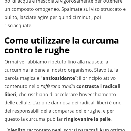
po’ di acqua e mescolate vigorosamente per ottenere
un composto omogeneo. Spalmate sul viso struccato e
pulito, lasciate agire per quindici minuti, poi
risciacquate.
Come utilizzare la curcuma
contro le rughe
Ormai ve l’abbiamo ripetuto fino alla nausea: la
curcumina fa bene al nostro organismo. Stavolta, la
parola magica è “
antiossidante
”: il principio attivo
contenuto nello
zafferano d’India
contrasta i
radicali
liberi
, che rischiano di accelerare l’invecchiamento
delle cellule. L’azione dannosa dei radicali liberi è uno
dei responsabili della comparsa delle rughe, e per
questo la curcuma può far
ringiovanire la pelle
.
L’
oleolito
raccontato negli scorsi paragrafi è un ottimo