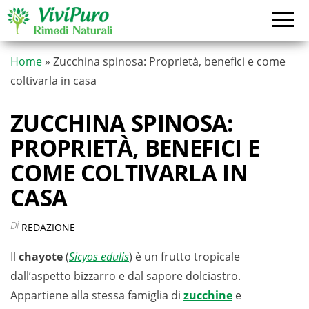
Vai
al
contenuto
Home
»
Zucchina spinosa: Proprietà, benefici e come
coltivarla in casa
ZUCCHINA SPINOSA:
PROPRIETÀ, BENEFICI E
COME COLTIVARLA IN
CASA
Di
REDAZIONE
Il
chayote
(
Sicyos edulis
) è un frutto tropicale
dall’aspetto bizzarro e dal sapore dolciastro.
Appartiene alla stessa famiglia di
zucchine
e