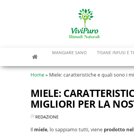
Vai
al
contenuto
MANGIARE SANO
TISANE INFUSI E T
Home
»
Miele: caratteristiche e quali sono i mi
MIELE: CARATTERISTI
MIGLIORI PER LA NO
Di
REDAZIONE
Il
miele
, lo sappiamo tutti, viene
prodotto nell