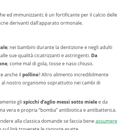
he ed immunizzanti; è un fortificante per il calcio delle
 acne derivanti dall’apparato ormonale.
rale
; nei bambini durante la dentizione e negli adulti
 alle sue qualità cicatrizzanti e astringenti.
Da
ione
, come mal di gola, tosse e naso chiuso.
te anche il
polline
? Altro alimento incredibilmente
o al nostro organismo soprattutto nei cambi di
ramente gli
spicchi d’aglio messi sotto miele
e da
vera e propria “bomba” antibiotica e antibatterica.
ondere alla classica domande se faccia bene
assumere
 sul link troverete le risposte esatte.