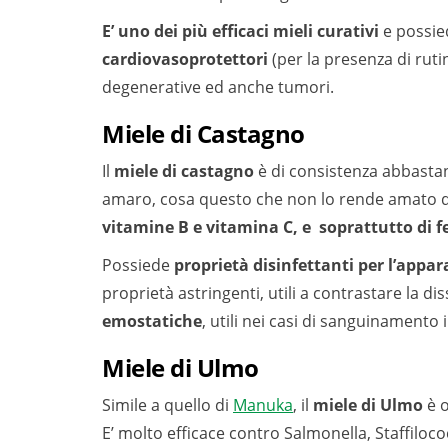
E’ uno dei più efficaci mieli curativi
e possi
cardiovasoprotettori
(per la presenza di ruti
degenerative ed anche tumori.
Miele di Castagno
Il
miele di castagno
è di consistenza abbasta
amaro, cosa questo che non lo rende amato d
vitamine B e vitamina C, e soprattutto di f
Possiede
proprietà disinfettanti per l’appar
proprietà astringenti, utili a contrastare la di
emostatiche
, utili nei casi di sanguinamento 
Miele di Ulmo
Simile a quello di
Manuka
, il
miele di Ulmo
è o
E’ molto efficace contro Salmonella, Staffiloc