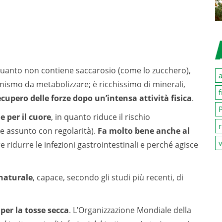
quanto non contiene saccarosio (come lo zucchero),
a
rganismo da metabolizzare; è ricchissimo di minerali,
f
ecupero delle forze dopo un’intensa attività fisica
.
P
e per il cuore
, in quanto riduce il rischio
r
se assunto con regolarità).
Fa molto bene anche al
v
re ridurre le infezioni gastrointestinali e perché agisce
 naturale
, capace, secondo gli studi più recenti, di
per la tosse secca
. L’Organizzazione Mondiale della