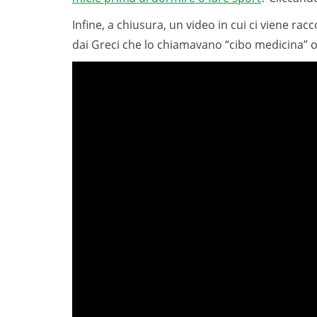
Infine, a chiusura, un video in cui ci viene ra
dai Greci che lo chiamavano “cibo medicina” o