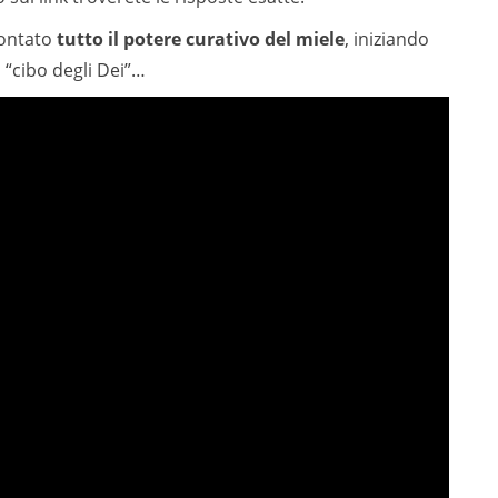
ccontato
tutto il potere curativo del miele
, iniziando
 “cibo degli Dei”…