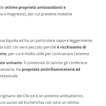
ede
ottime proprietà antiossidanti e
na e magnesio), per cui previene malattie
nza liquida ed ha un particolare sapore leggermente
a tutti. Un vero peccato perché
è ricchissimo di
erro
, per cui è molto utile per contrastare l’anemia.
ato urinario
. Il contenuto di tannini gli conferisce
ssenteria. Ha
proprietà antinfiammatorie ed
intestinale.
riginario del Cile ed è un potente antibatterico.
occo aureo ed Escherichia coli, ed è un ottimo