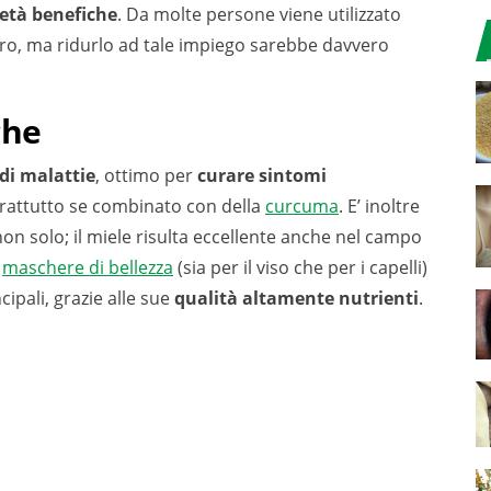
età benefiche
. Da molte persone viene utilizzato
ero, ma ridurlo ad tale impiego sarebbe davvero
che
di malattie
, ottimo per
curare sintomi
prattutto se combinato con della
curcuma
. E’ inoltre
non solo; il miele risulta eccellente anche nel campo
e
maschere di bellezza
(sia per il viso che per i capelli)
cipali, grazie alle sue
qualità altamente nutrienti
.