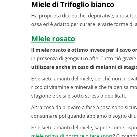
Miele di Trifoglio bianco
Ha proprietà diuretiche, depurative, antisettic
ossa ed è adatto per curare le varie forme di
Miele rosato
Il miele rosato è ottimo invece per il cavo o
in presenza di gengiviti o afte. Tutto ciò grazie
utilizzare anche in caso di malanni di stag
E se siete amanti del miele, perché non prova
ricco di vitamine e minerali e che fa benissim
stagione e se si è sotto stress o debilitati.
Altra cosa da provare a fare a casa sono sicu
consumare poi quando abbiamo bisogno di una 
E se siete amanti del miele, sapete come risp
miele prima di dormire o fare sport
? Cliccando