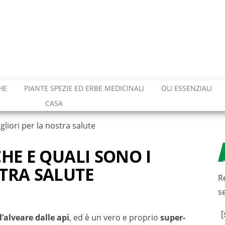
HE
PIANTE SPEZIE ED ERBE MEDICINALI
OLI ESSENZIALI
CASA
gliori per la nostra salute
CHE E QUALI SONO I
STRA SALUTE
R
s
[
’alveare dalle api
, ed è un vero e proprio
super-