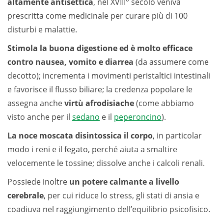
altamente antisettica
, nel XVIII° secolo veniva
prescritta come medicinale per curare più di 100
disturbi e malattie.
Stimola la buona digestione ed è molto efficace
contro nausea, vomito e diarrea
(da assumere come
decotto); incrementa i movimenti peristaltici intestinali
e favorisce il flusso biliare; la credenza popolare le
assegna anche
virtù afrodisiache
(come abbiamo
visto anche per il
sedano
e il
peperoncino
).
La noce moscata disintossica il corpo
, in particolar
modo i reni e il fegato, perché aiuta a smaltire
velocemente le tossine; dissolve anche i calcoli renali.
Possiede inoltre
un potere calmante a livello
cerebrale
, per cui riduce lo stress, gli stati di ansia e
coadiuva nel raggiungimento dell’equilibrio psicofisico.