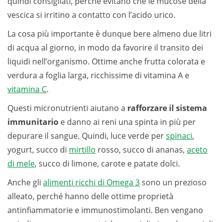
quindi consigliati, perché evitano che le mucose della
vescica si irritino a contatto con l’acido urico.
La cosa più importante è dunque bere almeno due litri
di acqua al giorno, in modo da favorire il transito dei
liquidi nell’organismo. Ottime anche frutta colorata e
verdura a foglia larga, ricchissime di vitamina A e
vitamina C
.
Questi micronutrienti aiutano a
rafforzare il sistema
immunitario
e danno ai reni una spinta in più per
depurare il sangue. Quindi, luce verde per
spinaci
,
yogurt, succo di
mirtillo
rosso, succo di ananas,
aceto
di mele
, succo di limone, carote e patate dolci.
Anche gli
alimenti ricchi di Omega 3
sono un prezioso
alleato, perché hanno delle ottime proprietà
antinfiammatorie e immunostimolanti. Ben vengano