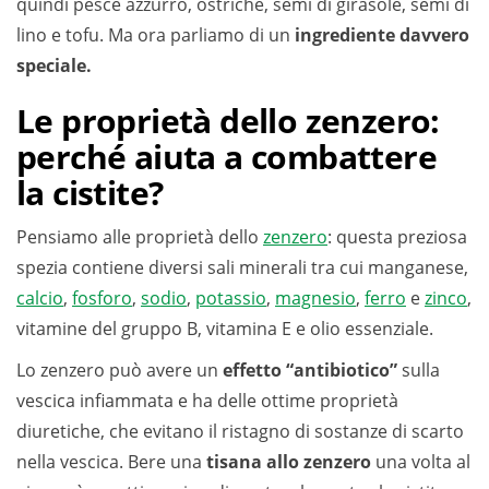
quindi pesce azzurro, ostriche, semi di girasole, semi di
lino e tofu. Ma ora parliamo di un
ingrediente davvero
speciale.
Le proprietà dello zenzero:
perché aiuta a combattere
la cistite?
Pensiamo alle proprietà dello
zenzero
: questa preziosa
spezia contiene diversi sali minerali tra cui manganese,
calcio
,
fosforo
,
sodio
,
potassio
,
magnesio
,
ferro
e
zinco
,
vitamine del gruppo B, vitamina E e olio essenziale.
Lo zenzero può avere un
effetto “antibiotico”
sulla
vescica infiammata e ha delle ottime proprietà
diuretiche, che evitano il ristagno di sostanze di scarto
nella vescica. Bere una
tisana allo zenzero
una volta al