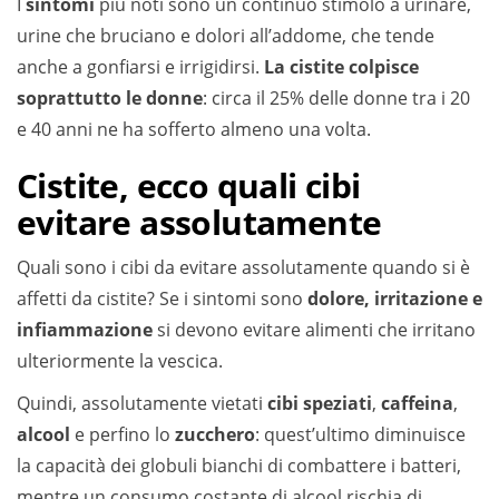
I
sintomi
più noti sono un continuo stimolo a urinare,
urine che bruciano e dolori all’addome, che tende
anche a gonfiarsi e irrigidirsi.
La cistite colpisce
soprattutto le donne
: circa il 25% delle donne tra i 20
e 40 anni ne ha sofferto almeno una volta.
Cistite, ecco quali cibi
evitare assolutamente
Quali sono i cibi da evitare assolutamente quando si è
affetti da cistite? Se i sintomi sono
dolore, irritazione e
infiammazione
si devono evitare alimenti che irritano
ulteriormente la vescica.
Quindi, assolutamente vietati
cibi speziati
,
caffeina
,
alcool
e perfino lo
zucchero
: quest’ultimo diminuisce
la capacità dei globuli bianchi di combattere i batteri,
mentre un consumo costante di alcool rischia di